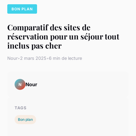
BON PLAN
Comparatif des sites de
réservation pour un séjour tout
inclus pas cher
Nour
•
2 mars 2025
•
6 min de lecture
Nour
N
TAGS
Bon plan