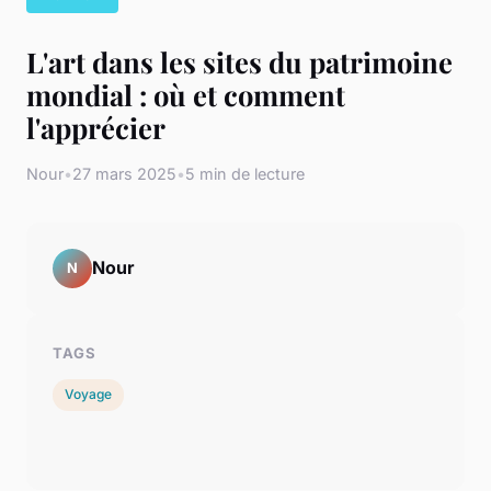
L'art dans les sites du patrimoine
mondial : où et comment
l'apprécier
Nour
•
27 mars 2025
•
5 min de lecture
Nour
N
TAGS
Voyage