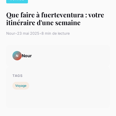
Que faire à fuerteventura : votre
itinéraire d'une semaine
Nour
•
23 mai 2025
•
8 min de lecture
Nour
N
TAGS
Voyage