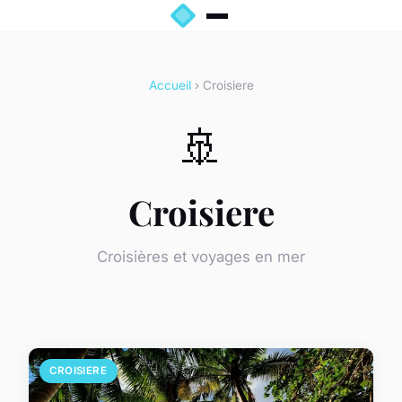
Accueil
› Croisiere
🚢
Croisiere
Croisières et voyages en mer
CROISIERE